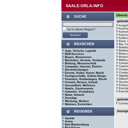
SAALE-ORLA-INFO
Übersic
SUCHE
gefund
Ausge
Autoh
nur in dieser Region?
Autove
Autozu
Außenw
Bank, 
BRANCHEN
Bar, C
Beklei
Bekleid
Auto, Verkehr, Logistik
Beleuc
B2B-Services
Beratu
Bauen, Renovieren
Bildbe
Behörden, Vereine, Verbände
Campin
Bildung, Wissenschaft
Cateri
Computer, Internet, Elektro
Comput
Dienstleistungen
Comput
Events, Kultur, Kunst, Musik
Digita
Fachgeschäfte, Online-Shops
Diskot
Finanzen, Geldanlagen, Recht
Drucks
Freizeit, Reisen, Urlaub
Einkau
Gesundheit, Wellness
Eventp
Hotels, Gastronomie
Events
Industrie, Produktion
Natur, Umwelt
Sonstige
gefund
Werbung, Medien
Cocktai
Wohnen, Einrichten
REGIONEN
Anzeig
Apolda
Auma
Bad Blankenburg
Bad Kösen