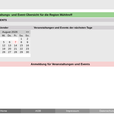
altungs- und Event-Übersicht für die Region Mühltroff
VENTS
alender
Veranstaltungen und Events der nächsten Tage
August 2026
>>
Mi.
Do.
Fr.
Sa.
So.
1
2
5
6
7
8
9
12
13
14
15
16
19
20
21
22
23
26
27
28
29
30
Anmeldung für Veranstaltungen und Events
Home
AGB
Impressum
Datenschut