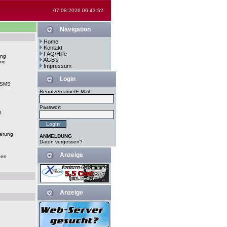
07.08.2026 06:43:52
Navigation
Home
Kontakt
FAQ/Hilfe
ung
AGB's
rie
Impressum
Login
-SMS
Benutzername/E-Mail
Passwort
g
erung
ANMELDUNG
Daten vergessen?
Anzeige
gen
Anzeige