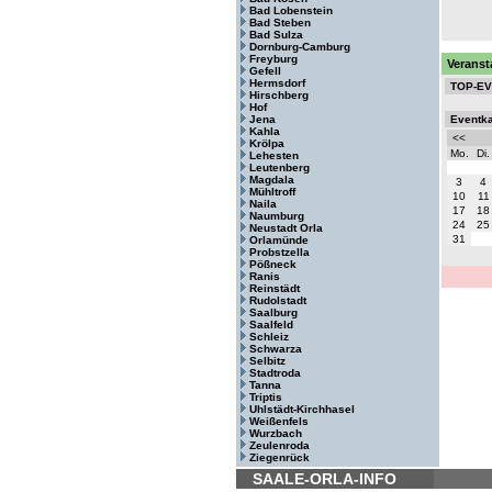
Bad Lobenstein
Bad Steben
Bad Sulza
Dornburg-Camburg
Freyburg
Veranst
Gefell
Hermsdorf
TOP-E
Hirschberg
Hof
Jena
Eventk
Kahla
<<
Krölpa
Mo.
Di.
Lehesten
Leutenberg
Magdala
3
4
Mühltroff
10
11
Naila
17
18
Naumburg
24
25
Neustadt Orla
31
Orlamünde
Probstzella
Pößneck
Ranis
Reinstädt
Rudolstadt
Saalburg
Saalfeld
Schleiz
Schwarza
Selbitz
Stadtroda
Tanna
Triptis
Uhlstädt-Kirchhasel
Weißenfels
Wurzbach
Zeulenroda
Ziegenrück
SAALE-ORLA-INFO