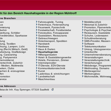
ht für den Bereich Haushaltsgeräte in der Region Mühltroff
ene Branchen
hen
Fahrzeugteile, Tuning
Mobildiscothek
aus
Ferienhaus, Ferienwohung
Motorrad & Zubehör
rmietung
Feuerwerk, Pyrotechnik
Promotion, Flyerverteil
behör
Forstwirtschaft, Forstbetriebe
Psychologie & Psychiat
erbung, Schilder
Fotostudios, Fotoapparate
Restaurant, Gaststätte
Kreditinstitut, Sparkasse
Gaststätten, Restaurants
Schuhe, Lederwaren
afe
Gebrauchtwagen
Schuldnerberatung
dung
Gütertransport, Spedition
SMS-Provider, Massen
ung, Textilien
Handwerk
Software
htung, Lampen, Licht
Hardware
Telekommunikation
ng (Recht,Wirtsch.,Geld)
Haus & Garten
Umzug, Umzugsservice
arbeitung, Grafikdesign
Haushaltsgeräte
Unterkünfte
g, Caravaning
Hilfsorganisation
Unternehmensberatun
ng, Partyservice
Hotel- & Gaststättengewerbe
Veranstaltungen
ernotdienst
Hotels, Pensionen, Zimmer
Veranstaltungstechnik
ertechnik, Zubehör
Internetprovider
Versicherungen
le Medien, Multimedia
IT-Dienste, EDV-Dienste
Webdesign, Programmi
heken, Clubs
Kommunikationstechnik
Webhosting, Domains
achen & -erzeugnisse
Kunst
Werbeagentur
fen
Ladenbau & -einrichtungen
Werkzeugbau
romotion
Landwirtschaft
Wohnmobile, Wohnwa
ervice
Maschinenbau
ene Adressen
lstar.de Inh. Kay Sprenger, 07318 Saalfeld
en