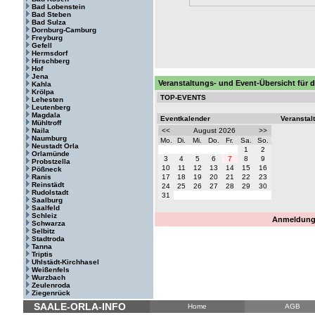
Bad Lobenstein
Bad Steben
Bad Sulza
Dornburg-Camburg
Freyburg
Gefell
Hermsdorf
Hirschberg
Hof
Jena
Veranstaltungs- und Event-Übersicht für d
Kahla
Krölpa
TOP-EVENTS
Lehesten
Leutenberg
Magdala
Eventkalender
Veranstal
Mühltroff
Naila
<<
August 2026
>>
Naumburg
Mo.
Di.
Mi.
Do.
Fr.
Sa.
So.
Neustadt Orla
1
2
Orlamünde
3
4
5
6
7
8
9
Probstzella
10
11
12
13
14
15
16
Pößneck
Ranis
17
18
19
20
21
22
23
Reinstädt
24
25
26
27
28
29
30
Rudolstadt
31
Saalburg
Saalfeld
Schleiz
Anmeldung 
Schwarza
Selbitz
Stadtroda
Tanna
Triptis
Uhlstädt-Kirchhasel
Weißenfels
Wurzbach
Zeulenroda
Ziegenrück
SAALE-ORLA-INFO
Home
AGB