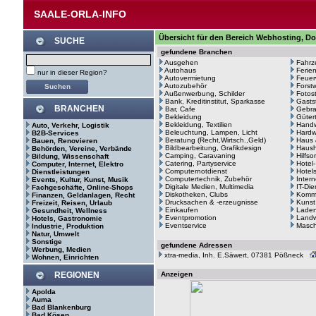
SAALE-ORLA-INFO
Übersicht für den Bereich Webhosting, Do
SUCHE
gefundene Branchen
Ausgehen
Fahrz
Autohaus
Ferie
nur in dieser Region?
Autovermietung
Feuer
Autozubehör
Forstw
Außenwerbung, Schilder
Fotos
Bank, Kreditinstitut, Sparkasse
Gasts
BRANCHEN
Bar, Cafe
Gebr
Bekleidung
Güter
Bekleidung, Textilien
Hand
Auto, Verkehr, Logistik
Beleuchtung, Lampen, Licht
Hardw
B2B-Services
Beratung (Recht,Wirtsch.,Geld)
Haus 
Bauen, Renovieren
Bildbearbeitung, Grafikdesign
Haush
Behörden, Vereine, Verbände
Camping, Caravaning
Hilfso
Bildung, Wissenschaft
Catering, Partyservice
Hotel
Computer, Internet, Elektro
Computernotdienst
Hotel
Dienstleistungen
Computertechnik, Zubehör
Intern
Events, Kultur, Kunst, Musik
Digitale Medien, Multimedia
IT-Di
Fachgeschäfte, Online-Shops
Diskotheken, Clubs
Kommu
Finanzen, Geldanlagen, Recht
Drucksachen & -erzeugnisse
Kunst
Freizeit, Reisen, Urlaub
Einkaufen
Laden
Gesundheit, Wellness
Eventpromotion
Landw
Hotels, Gastronomie
Eventservice
Masc
Industrie, Produktion
Natur, Umwelt
Sonstige
gefundene Adressen
Werbung, Medien
xtra-media, Inh. E.Säwert, 07381 Pößneck
Wohnen, Einrichten
REGIONEN
Anzeigen
Apolda
Auma
Bad Blankenburg
Bad Kösen