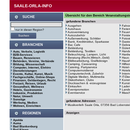
SAALE-ORLA-INFO
Übersicht für den Bereich Veranstaltungst
SUCHE
gefundene Branchen
Ausgehen
Fahrz
Autohaus
Ferie
nur in dieser Region?
Autovermietung
Feuer
Autozubehör
Forstw
Außenwerbung, Schilder
Fotos
Bank, Kreditinstitut, Sparkasse
Gasts
BRANCHEN
Bar, Cafe
Gebr
Bekleidung
Güter
Bekleidung, Textilien
Hand
Auto, Verkehr, Logistik
Beleuchtung, Lampen, Licht
Hardw
B2B-Services
Beratung (Recht,Wirtsch.,Geld)
Haus 
Bauen, Renovieren
Bildbearbeitung, Grafikdesign
Haush
Behörden, Vereine, Verbände
Camping, Caravaning
Hilfso
Bildung, Wissenschaft
Catering, Partyservice
Hotel
Computer, Internet, Elektro
Computernotdienst
Hotel
Dienstleistungen
Computertechnik, Zubehör
Intern
Events, Kultur, Kunst, Musik
Digitale Medien, Multimedia
IT-Di
Fachgeschäfte, Online-Shops
Diskotheken, Clubs
Kommu
Finanzen, Geldanlagen, Recht
Drucksachen & -erzeugnisse
Kunst
Freizeit, Reisen, Urlaub
Einkaufen
Laden
Gesundheit, Wellness
Eventpromotion
Landw
Hotels, Gastronomie
Eventservice
Masc
Industrie, Produktion
Natur, Umwelt
Sonstige
gefundene Adressen
Werbung, Medien
Musikverleih Saale Orla, 07356 Bad Lobenste
Wohnen, Einrichten
REGIONEN
Anzeigen
Apolda
Auma
Bad Blankenburg
Bad Kösen