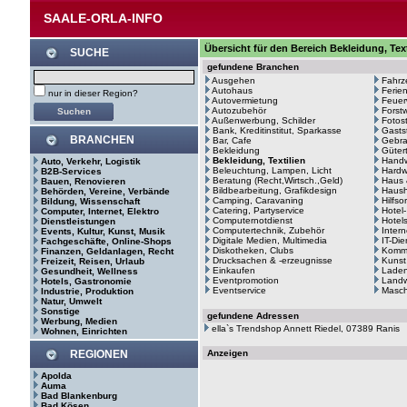
SAALE-ORLA-INFO
Übersicht für den Bereich Bekleidung, Text
SUCHE
gefundene Branchen
Ausgehen
Fahrz
Autohaus
Ferie
nur in dieser Region?
Autovermietung
Feuer
Autozubehör
Forstw
Außenwerbung, Schilder
Fotos
Bank, Kreditinstitut, Sparkasse
Gasts
BRANCHEN
Bar, Cafe
Gebr
Bekleidung
Güter
Bekleidung, Textilien
Hand
Auto, Verkehr, Logistik
Beleuchtung, Lampen, Licht
Hardw
B2B-Services
Beratung (Recht,Wirtsch.,Geld)
Haus 
Bauen, Renovieren
Bildbearbeitung, Grafikdesign
Haush
Behörden, Vereine, Verbände
Camping, Caravaning
Hilfso
Bildung, Wissenschaft
Catering, Partyservice
Hotel
Computer, Internet, Elektro
Computernotdienst
Hotel
Dienstleistungen
Computertechnik, Zubehör
Intern
Events, Kultur, Kunst, Musik
Digitale Medien, Multimedia
IT-Di
Fachgeschäfte, Online-Shops
Diskotheken, Clubs
Kommu
Finanzen, Geldanlagen, Recht
Drucksachen & -erzeugnisse
Kunst
Freizeit, Reisen, Urlaub
Einkaufen
Laden
Gesundheit, Wellness
Eventpromotion
Landw
Hotels, Gastronomie
Eventservice
Masc
Industrie, Produktion
Natur, Umwelt
Sonstige
gefundene Adressen
Werbung, Medien
ella`s Trendshop Annett Riedel, 07389 Ranis
Wohnen, Einrichten
REGIONEN
Anzeigen
Apolda
Auma
Bad Blankenburg
Bad Kösen