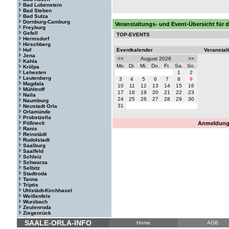
Bad Lobenstein
Bad Steben
Bad Sulza
Dornburg-Camburg
Veranstaltungs- und Event-Übersicht für d
Freyburg
Gefell
TOP-EVENTS
Hermsdorf
Hirschberg
Hof
Eventkalender
Veranstal
Jena
<<
August 2026
>>
Kahla
Mo.
Di.
Mi.
Do.
Fr.
Sa.
So.
Krölpa
Lehesten
1
2
Leutenberg
3
4
5
6
7
8
9
Magdala
10
11
12
13
14
15
16
Mühltroff
17
18
19
20
21
22
23
Naila
24
25
26
27
28
29
30
Naumburg
31
Neustadt Orla
Orlamünde
Probstzella
Pößneck
Anmeldung 
Ranis
Reinstädt
Rudolstadt
Saalburg
Saalfeld
Schleiz
Schwarza
Selbitz
Stadtroda
Tanna
Triptis
Uhlstädt-Kirchhasel
Weißenfels
Wurzbach
Zeulenroda
Ziegenrück
SAALE-ORLA-INFO
Home
AGB