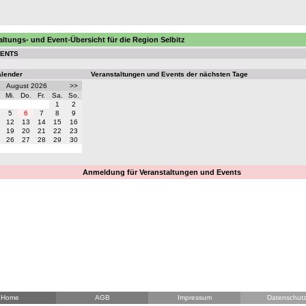
altungs- und Event-Übersicht für die Region Selbitz
VENTS
alender
Veranstaltungen und Events der nächsten Tage
August 2026
>>
Mi.
Do.
Fr.
Sa.
So.
1
2
5
6
7
8
9
12
13
14
15
16
19
20
21
22
23
26
27
28
29
30
Anmeldung für Veranstaltungen und Events
Home
AGB
Impressum
Datenschut