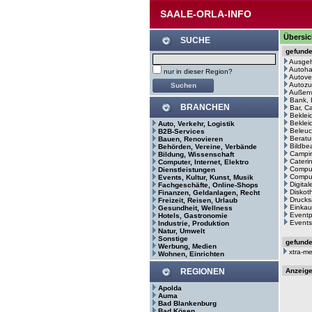
SAALE-ORLA-INFO
Übersic
SUCHE
gefund
Ausge
Autoh
nur in dieser Region?
Autove
Autozu
Außenw
Bank, 
BRANCHEN
Bar, C
Beklei
Bekleid
Auto, Verkehr, Logistik
Beleuc
B2B-Services
Beratu
Bauen, Renovieren
Bildbe
Behörden, Vereine, Verbände
Campin
Bildung, Wissenschaft
Cateri
Computer, Internet, Elektro
Comput
Dienstleistungen
Comput
Events, Kultur, Kunst, Musik
Digita
Fachgeschäfte, Online-Shops
Diskot
Finanzen, Geldanlagen, Recht
Drucks
Freizeit, Reisen, Urlaub
Einkau
Gesundheit, Wellness
Eventp
Hotels, Gastronomie
Events
Industrie, Produktion
Natur, Umwelt
Sonstige
gefund
Werbung, Medien
xtra-m
Wohnen, Einrichten
REGIONEN
Anzeig
Apolda
Auma
Bad Blankenburg
Bad Kösen