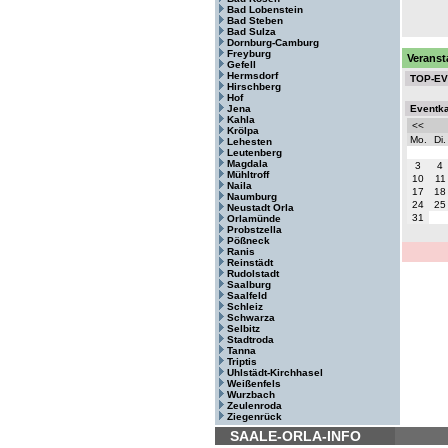
Bad Lobenstein
Bad Steben
Bad Sulza
Dornburg-Camburg
Freyburg
Veranst
Gefell
Hermsdorf
TOP-E
Hirschberg
Hof
Jena
Eventk
Kahla
<<
Krölpa
Mo.
Di.
Lehesten
Leutenberg
Magdala
3
4
Mühltroff
10
11
Naila
17
18
Naumburg
24
25
Neustadt Orla
31
Orlamünde
Probstzella
Pößneck
Ranis
Reinstädt
Rudolstadt
Saalburg
Saalfeld
Schleiz
Schwarza
Selbitz
Stadtroda
Tanna
Triptis
Uhlstädt-Kirchhasel
Weißenfels
Wurzbach
Zeulenroda
Ziegenrück
SAALE-ORLA-INFO