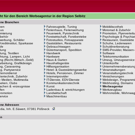
ht für den Bereich Werbeagentur in der Region Selbitz
ene Branchen
hen
Fahrzeugteile, Tuning
Mobildiscothek
aus
Ferienhaus, Ferienwohung
Motorrad & Zubehör
rmietung
Feuerwerk, Pyrotechnik
Promotion, Flyerverteil
behör
Forstwirtschaft, Forstbetriebe
Psychologie & Psychiat
erbung, Schilder
Fotostudios, Fotoapparate
Restaurant, Gaststätte
Kreditinstitut, Sparkasse
Gaststätten, Restaurants
Schuhe, Lederwaren
afe
Gebrauchtwagen
Schuldnerberatung
dung
Gütertransport, Spedition
SMS-Provider, Massen
ung, Textilien
Handwerk
Software
htung, Lampen, Licht
Hardware
Telekommunikation
ng (Recht,Wirtsch.,Geld)
Haus & Garten
Umzug, Umzugsservice
arbeitung, Grafikdesign
Haushaltsgeräte
Unterkünfte
g, Caravaning
Hilfsorganisation
Unternehmensberatun
ng, Partyservice
Hotel- & Gaststättengewerbe
Veranstaltungen
ernotdienst
Hotels, Pensionen, Zimmer
Veranstaltungstechnik
ertechnik, Zubehör
Internetprovider
Versicherungen
le Medien, Multimedia
IT-Dienste, EDV-Dienste
Webdesign, Programmi
heken, Clubs
Kommunikationstechnik
Webhosting, Domains
achen & -erzeugnisse
Kunst
Werbeagentur
fen
Ladenbau & -einrichtungen
Werkzeugbau
romotion
Landwirtschaft
Wohnmobile, Wohnwa
ervice
Maschinenbau
ene Adressen
edia, Inh. E.Säwert, 07381 Pößneck
en