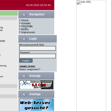
06.08.2026 06:50:38
Navigation
Home
Kontakt
FAQ/Hilfe
ung
AGB's
rie
Impressum
Login
-SMS
Benutzername/E-Mail
Passwort
g
erung
ANMELDUNG
Daten vergessen?
Anzeige
gen
Anzeige