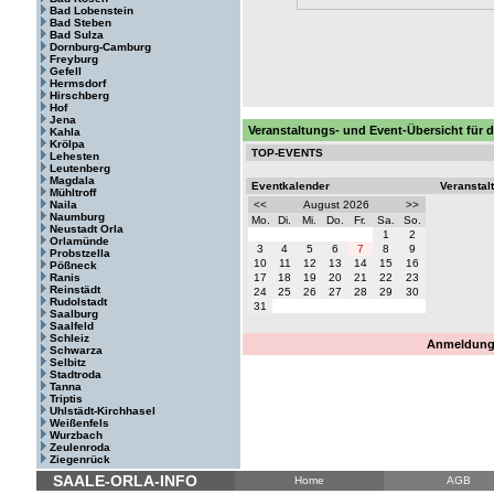
Bad Lobenstein
Bad Steben
Bad Sulza
Dornburg-Camburg
Freyburg
Gefell
Hermsdorf
Hirschberg
Hof
Jena
Veranstaltungs- und Event-Übersicht für d
Kahla
Krölpa
TOP-EVENTS
Lehesten
Leutenberg
Magdala
Eventkalender
Veranstal
Mühltroff
Naila
<<
August 2026
>>
Naumburg
Mo.
Di.
Mi.
Do.
Fr.
Sa.
So.
Neustadt Orla
1
2
Orlamünde
3
4
5
6
7
8
9
Probstzella
10
11
12
13
14
15
16
Pößneck
Ranis
17
18
19
20
21
22
23
Reinstädt
24
25
26
27
28
29
30
Rudolstadt
31
Saalburg
Saalfeld
Schleiz
Anmeldung 
Schwarza
Selbitz
Stadtroda
Tanna
Triptis
Uhlstädt-Kirchhasel
Weißenfels
Wurzbach
Zeulenroda
Ziegenrück
SAALE-ORLA-INFO
Home
AGB