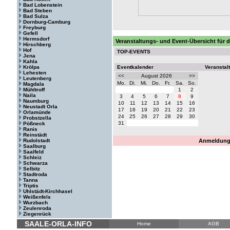
Bad Lobenstein
Bad Steben
Bad Sulza
Dornburg-Camburg
Freyburg
Gefell
Hermsdorf
Veranstaltungs- und Event-Übersicht für d
Hirschberg
Hof
TOP-EVENTS
Jena
Kahla
Krölpa
Eventkalender
Veranstal
Lehesten
<<
August 2026
>>
Leutenberg
Mo.
Di.
Mi.
Do.
Fr.
Sa.
So.
Magdala
Mühltroff
1
2
Naila
3
4
5
6
7
8
9
Naumburg
10
11
12
13
14
15
16
Neustadt Orla
17
18
19
20
21
22
23
Orlamünde
24
25
26
27
28
29
30
Probstzella
31
Pößneck
Ranis
Reinstädt
Rudolstadt
Anmeldung 
Saalburg
Saalfeld
Schleiz
Schwarza
Selbitz
Stadtroda
Tanna
Triptis
Uhlstädt-Kirchhasel
Weißenfels
Wurzbach
Zeulenroda
Ziegenrück
SAALE-ORLA-INFO
Home
AGB