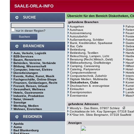
SAALE-ORLA-INFO
Übersicht für den Bereich Diskotheken, Cl
SUCHE
gefundene Branchen
Ausgehen
Fahrz
Autohaus
Ferie
nur in dieser Region?
Autovermietung
Feuer
Autozubehör
Forstw
Außenwerbung, Schilder
Fotos
Bank, Kreditinstitut, Sparkasse
Gasts
BRANCHEN
Bar, Cafe
Gebr
Bekleidung
Güter
Bekleidung, Textilien
Hand
Auto, Verkehr, Logistik
Beleuchtung, Lampen, Licht
Hardw
B2B-Services
Beratung (Recht,Wirtsch.,Geld)
Haus 
Bauen, Renovieren
Bildbearbeitung, Grafikdesign
Haush
Behörden, Vereine, Verbände
Camping, Caravaning
Hilfso
Bildung, Wissenschaft
Catering, Partyservice
Hotel
Computer, Internet, Elektro
Computernotdienst
Hotel
Dienstleistungen
Computertechnik, Zubehör
Intern
Events, Kultur, Kunst, Musik
Digitale Medien, Multimedia
IT-Di
Fachgeschäfte, Online-Shops
Diskotheken, Clubs
Kommu
Finanzen, Geldanlagen, Recht
Drucksachen & -erzeugnisse
Kunst
Freizeit, Reisen, Urlaub
Einkaufen
Laden
Gesundheit, Wellness
Eventpromotion
Landw
Hotels, Gastronomie
Eventservice
Masc
Industrie, Produktion
Natur, Umwelt
Sonstige
gefundene Adressen
Werbung, Medien
Woody's - Das Bistro, 07907 Schleiz
Wohnen, Einrichten
Cocktailstar.de Inh. Kay Sprenger, 07318 Saal
K*Star Inh. Silvio Bergmann, 07318 Saalfeld
REGIONEN
Anzeigen
Apolda
Auma
Bad Blankenburg
Bad Kösen