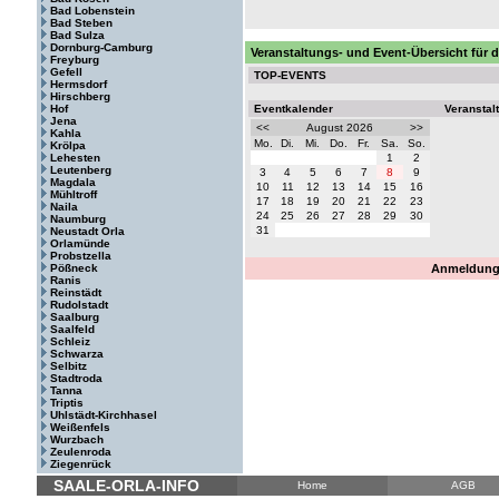
Bad Lobenstein
Bad Steben
Bad Sulza
Dornburg-Camburg
Veranstaltungs- und Event-Übersicht für d
Freyburg
Gefell
TOP-EVENTS
Hermsdorf
Hirschberg
Hof
Eventkalender
Veranstal
Jena
<<
August 2026
>>
Kahla
Mo.
Di.
Mi.
Do.
Fr.
Sa.
So.
Krölpa
Lehesten
1
2
Leutenberg
3
4
5
6
7
8
9
Magdala
10
11
12
13
14
15
16
Mühltroff
17
18
19
20
21
22
23
Naila
24
25
26
27
28
29
30
Naumburg
31
Neustadt Orla
Orlamünde
Probstzella
Pößneck
Anmeldung 
Ranis
Reinstädt
Rudolstadt
Saalburg
Saalfeld
Schleiz
Schwarza
Selbitz
Stadtroda
Tanna
Triptis
Uhlstädt-Kirchhasel
Weißenfels
Wurzbach
Zeulenroda
Ziegenrück
SAALE-ORLA-INFO
Home
AGB