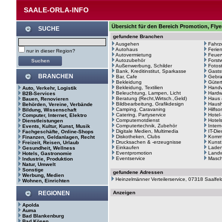
SAALE-ORLA-INFO
Übersicht für den Bereich Promotion, Flyer
SUCHE
gefundene Branchen
Ausgehen
Fahrz
Autohaus
Ferie
nur in dieser Region?
Autovermietung
Feuer
Autozubehör
Forstw
Außenwerbung, Schilder
Fotos
Bank, Kreditinstitut, Sparkasse
Gasts
BRANCHEN
Bar, Cafe
Gebr
Bekleidung
Güter
Bekleidung, Textilien
Hand
Auto, Verkehr, Logistik
Beleuchtung, Lampen, Licht
Hardw
B2B-Services
Beratung (Recht,Wirtsch.,Geld)
Haus 
Bauen, Renovieren
Bildbearbeitung, Grafikdesign
Haush
Behörden, Vereine, Verbände
Camping, Caravaning
Hilfso
Bildung, Wissenschaft
Catering, Partyservice
Hotel
Computer, Internet, Elektro
Computernotdienst
Hotel
Dienstleistungen
Computertechnik, Zubehör
Intern
Events, Kultur, Kunst, Musik
Digitale Medien, Multimedia
IT-Di
Fachgeschäfte, Online-Shops
Diskotheken, Clubs
Kommu
Finanzen, Geldanlagen, Recht
Drucksachen & -erzeugnisse
Kunst
Freizeit, Reisen, Urlaub
Einkaufen
Laden
Gesundheit, Wellness
Eventpromotion
Landw
Hotels, Gastronomie
Eventservice
Masc
Industrie, Produktion
Natur, Umwelt
Sonstige
gefundene Adressen
Werbung, Medien
Heinzelmänner Verteilerservice, 07318 Saalfel
Wohnen, Einrichten
REGIONEN
Anzeigen
Apolda
Auma
Bad Blankenburg
Bad Kösen