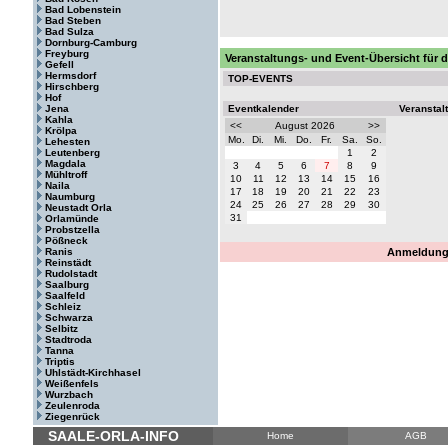
Bad Lobenstein
Bad Steben
Bad Sulza
Dornburg-Camburg
Freyburg
Veranstaltungs- und Event-Übersicht für d
Gefell
Hermsdorf
TOP-EVENTS
Hirschberg
Hof
Jena
Eventkalender
Veranstal
Kahla
<<
August 2026
>>
Krölpa
Mo.
Di.
Mi.
Do.
Fr.
Sa.
So.
Lehesten
Leutenberg
1
2
Magdala
3
4
5
6
7
8
9
Mühltroff
10
11
12
13
14
15
16
Naila
17
18
19
20
21
22
23
Naumburg
24
25
26
27
28
29
30
Neustadt Orla
31
Orlamünde
Probstzella
Pößneck
Ranis
Anmeldung 
Reinstädt
Rudolstadt
Saalburg
Saalfeld
Schleiz
Schwarza
Selbitz
Stadtroda
Tanna
Triptis
Uhlstädt-Kirchhasel
Weißenfels
Wurzbach
Zeulenroda
Ziegenrück
SAALE-ORLA-INFO
Home
AGB