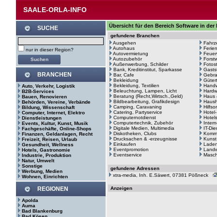
SAALE-ORLA-INFO
Übersicht für den Bereich Software in der
SUCHE
gefundene Branchen
Ausgehen
Fahrz
Autohaus
Ferie
nur in dieser Region?
Autovermietung
Feuer
Autozubehör
Forstw
Außenwerbung, Schilder
Fotos
Bank, Kreditinstitut, Sparkasse
Gasts
BRANCHEN
Bar, Cafe
Gebr
Bekleidung
Güter
Bekleidung, Textilien
Hand
Auto, Verkehr, Logistik
Beleuchtung, Lampen, Licht
Hardw
B2B-Services
Beratung (Recht,Wirtsch.,Geld)
Haus 
Bauen, Renovieren
Bildbearbeitung, Grafikdesign
Haush
Behörden, Vereine, Verbände
Camping, Caravaning
Hilfso
Bildung, Wissenschaft
Catering, Partyservice
Hotel
Computer, Internet, Elektro
Computernotdienst
Hotel
Dienstleistungen
Computertechnik, Zubehör
Intern
Events, Kultur, Kunst, Musik
Digitale Medien, Multimedia
IT-Di
Fachgeschäfte, Online-Shops
Diskotheken, Clubs
Kommu
Finanzen, Geldanlagen, Recht
Drucksachen & -erzeugnisse
Kunst
Freizeit, Reisen, Urlaub
Einkaufen
Laden
Gesundheit, Wellness
Eventpromotion
Landw
Hotels, Gastronomie
Eventservice
Masc
Industrie, Produktion
Natur, Umwelt
Sonstige
gefundene Adressen
Werbung, Medien
xtra-media, Inh. E.Säwert, 07381 Pößneck
Wohnen, Einrichten
REGIONEN
Anzeigen
Apolda
Auma
Bad Blankenburg
Bad Kösen