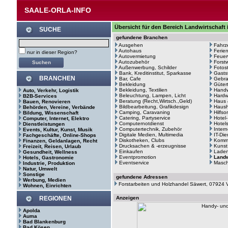
SAALE-ORLA-INFO
Übersicht für den Bereich Landwirtschaft 
SUCHE
gefundene Branchen
Ausgehen
Fahrz
Autohaus
Ferie
nur in dieser Region?
Autovermietung
Feuer
Autozubehör
Forstw
Außenwerbung, Schilder
Fotos
Bank, Kreditinstitut, Sparkasse
Gasts
BRANCHEN
Bar, Cafe
Gebr
Bekleidung
Güter
Bekleidung, Textilien
Hand
Auto, Verkehr, Logistik
Beleuchtung, Lampen, Licht
Hardw
B2B-Services
Beratung (Recht,Wirtsch.,Geld)
Haus 
Bauen, Renovieren
Bildbearbeitung, Grafikdesign
Haush
Behörden, Vereine, Verbände
Camping, Caravaning
Hilfso
Bildung, Wissenschaft
Catering, Partyservice
Hotel
Computer, Internet, Elektro
Computernotdienst
Hotel
Dienstleistungen
Computertechnik, Zubehör
Intern
Events, Kultur, Kunst, Musik
Digitale Medien, Multimedia
IT-Di
Fachgeschäfte, Online-Shops
Diskotheken, Clubs
Kommu
Finanzen, Geldanlagen, Recht
Drucksachen & -erzeugnisse
Kunst
Freizeit, Reisen, Urlaub
Einkaufen
Laden
Gesundheit, Wellness
Eventpromotion
Landw
Hotels, Gastronomie
Eventservice
Masc
Industrie, Produktion
Natur, Umwelt
Sonstige
gefundene Adressen
Werbung, Medien
Forstarbeiten und Holzhandel Säwert, 07924 
Wohnen, Einrichten
REGIONEN
Anzeigen
Apolda
Auma
Bad Blankenburg
Bad Kösen