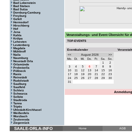
Bad Lobenstein
Bad Steben
Bad Sulza
Dornburg-Camburg
Freyburg
Gefell
Hermsdorf
Hirschberg
Hof
Jena
Veranstaltungs- und Event-Übersicht für d
Kahla
Krölpa
TOP-EVENTS
Lehesten
Leutenberg
Magdala
Eventkalender
Veranstal
Mühltroff
Naila
<<
August 2026
>>
Naumburg
Mo.
Di.
Mi.
Do.
Fr.
Sa.
So.
Neustadt Orla
1
2
Orlamünde
3
4
5
6
7
8
9
Probstzella
10
11
12
13
14
15
16
Pößneck
Ranis
17
18
19
20
21
22
23
Reinstädt
24
25
26
27
28
29
30
Rudolstadt
31
Saalburg
Saalfeld
Schleiz
Anmeldung 
Schwarza
Selbitz
Stadtroda
Tanna
Triptis
Uhlstädt-Kirchhasel
Weißenfels
Wurzbach
Zeulenroda
Ziegenrück
SAALE-ORLA-INFO
Home
AGB